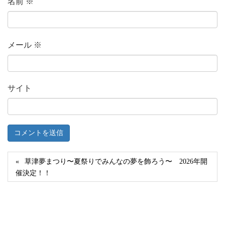
名前
※
メール
※
サイト
草津夢まつり〜夏祭りでみんなの夢を飾ろう〜 2026年開
催決定！！