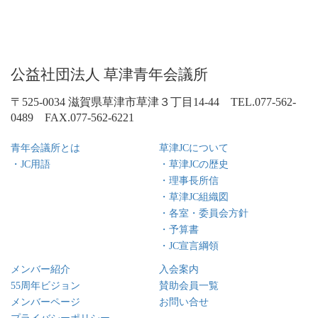
公益社団法人 草津青年会議所
〒525-0034 滋賀県草津市草津３丁目14-44 TEL.077-562-
0489 FAX.077-562-6221
青年会議所とは
草津JCについて
・JC用語
・草津JCの歴史
・理事長所信
・草津JC組織図
・各室・委員会方針
・予算書
・JC宣言綱領
メンバー紹介
入会案内
55周年ビジョン
賛助会員一覧
メンバーページ
お問い合せ