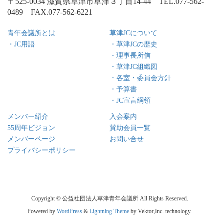
〒525-0034 滋賀県草津市草津３丁目14-44 TEL.077-562-
0489 FAX.077-562-6221
青年会議所とは
草津JCについて
・JC用語
・草津JCの歴史
・理事長所信
・草津JC組織図
・各室・委員会方針
・予算書
・JC宣言綱領
メンバー紹介
入会案内
55周年ビジョン
賛助会員一覧
メンバーページ
お問い合せ
プライバシーポリシー
Copyright © 公益社団法人草津青年会議所 All Rights Reserved.
Powered by
WordPress
&
Lightning Theme
by Vektor,Inc. technology.