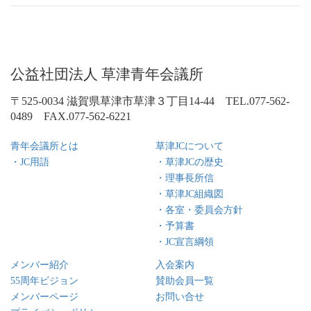
公益社団法人 草津青年会議所
〒525-0034 滋賀県草津市草津３丁目14-44 TEL.077-562-
0489 FAX.077-562-6221
青年会議所とは
草津JCについて
・JC用語
・草津JCの歴史
・理事長所信
・草津JC組織図
・各室・委員会方針
・予算書
・JC宣言綱領
メンバー紹介
入会案内
55周年ビジョン
賛助会員一覧
メンバーページ
お問い合せ