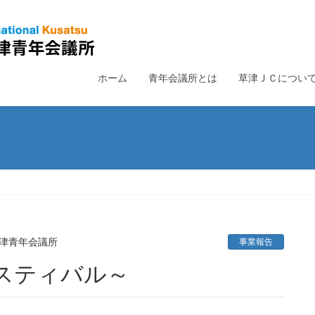
ホーム
青年会議所とは
草津ＪＣについ
津青年会議所
事業報告
ェスティバル～