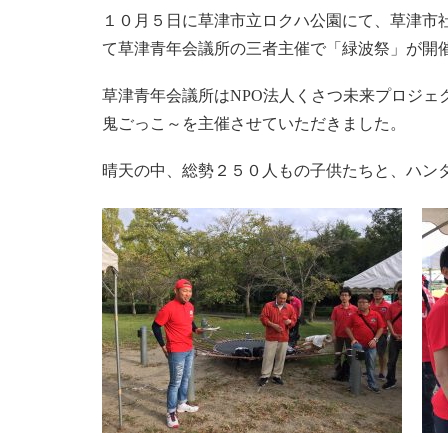
１０月５日に草津市立ロクハ公園にて、草津市
て草津青年会議所の三者主催で「緑波祭」が開
草津青年会議所はNPO法人くさつ未来プロジェク
鬼ごっこ～を主催させていただきました。
晴天の中、総勢２５０人もの子供たちと、ハン